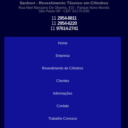
REVESTIMENTO DE BORRACHA EM PEÇAS
Sanborr - Revestimento Técnico em Cilindros
Rua Abel Marciano De Oliveira, 410 - Parque Novo Mundo
ROLO EMBORRACHADO
São Paulo-SP - CEP: 02175-030
ROLETE EMBORRACHADO PARA ESTEIRA
11
2954-8811
11
2954-6220
ROLO DE BORRACHA ALTA TEMPERATURA
11
97614-2741
REVESTIMENTO EPDM
FABRICANTES DE ROLOS LAMINADORES
Home
ROLO DE ALTA TEMPERATURA
Empresa
FABRICANTE DE ROLO DE BORRACHA
ROLO GRANULADOR
Revestimento de Cilíndros
REVESTIMENTO DE ROLOS EM POLIURETANO
Clientes
RETIFICA PARA CILINDROS DE BORRACHA
ROLO PARA HOT STAMPING
Informações
REVESTIMENTO DE CILINDROS EM BORRACHA EM SÃO PAULO
Contato
RETIFICA DE CILINDROS DE LAMINAÇÃO
ROLO PARA MAQUINA DE TRANSFER
Trabalhe Conosco
REVESTIMENTO DE NEOPRENE