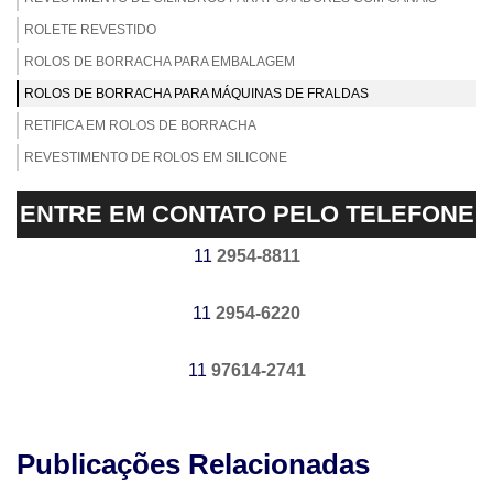
ROLETE REVESTIDO
ROLOS DE BORRACHA PARA EMBALAGEM
ROLOS DE BORRACHA PARA MÁQUINAS DE FRALDAS
RETIFICA EM ROLOS DE BORRACHA
REVESTIMENTO DE ROLOS EM SILICONE
REVESTIMENTO DE ROLOS EM NITRÍLICA
ENTRE EM CONTATO PELO TELEFONE
REVESTIMENTO DE ROLOS EM EPDM
REVESTIMENTO DE ROLOS EM BORRACHA NATURAL
11
2954-8811
EMPRESA DE REVESTIMENTO DE ROLOS DE BORRACHA
11
2954-6220
USINAGEM DE CILINDROS
EMPRESA DE EMBORRACHAMENTO DE CILINDROS
11
97614-2741
EMPRESA DE REVESTIMENTO DE CILINDROS
FABRICANTE DE CILINDRO DE BORRACHA
FABRICANTE DE CILINDROS EMBORRACHADOS
Publicações Relacionadas
REVESTIMENTO DE CILINDROS EM SBR