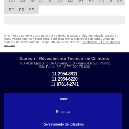
GO
AM
PA
AC
AL
AP
MA
MT
MS
PB
PI
RN
RO
RR
SE
O conteúdo do texto desta página é de direito reservado. Sua reprodução, parcial ou
total, mesmo citando nossos links, é proibida sem a autorização do autor. Crime de
violação de direito autoral – artigo 184 do Código Penal –
Lei 9610/98 - Lei de direitos
autorais
.
Sanborr - Revestimento Técnico em Cilindros
Rua Abel Marciano De Oliveira, 410 - Parque Novo Mundo
São Paulo-SP - CEP: 02175-030
11
2954-8811
11
2954-6220
11
97614-2741
Home
Empresa
Revestimento de Cilíndros