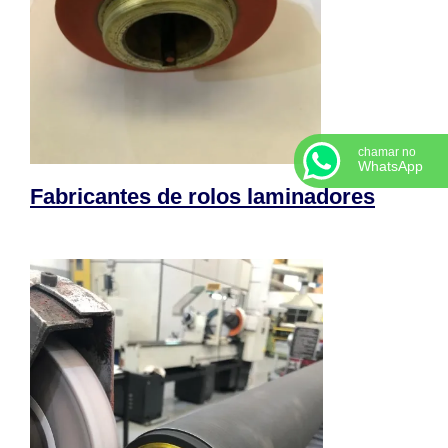
ROLO PARA HOT STAMPING
REVESTIMENTO DE CILINDROS EM BORRACHA EM SÃO PAULO
RETIFICA DE CILINDROS DE LAMINAÇÃO
ROLO PARA MAQUINA DE TRANSFER
REVESTIMENTO DE NEOPRENE
FABRICA DE ROLOS DE BORRACHA
chamar no
WhatsApp
REVESTIMENTO EM BORRACHA NATURAL
Fabricantes de rolos laminadores
REVESTIMENTO DE BORRACHA EM ROLETES
PREÇO ROLO DE BORRACHA
ROLO PARA MAQUINA TRANSFER GIRO
RETÍFICA CILÍNDRICA PREÇO