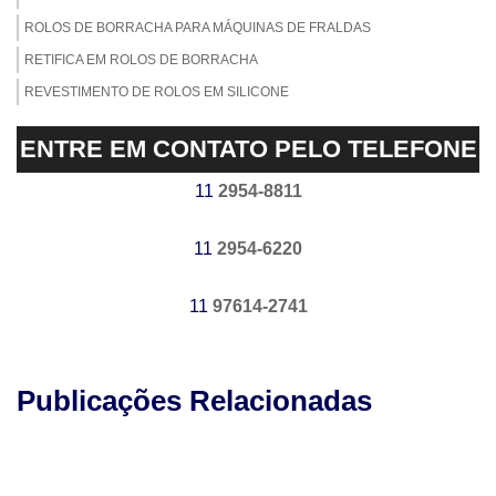
ROLOS DE BORRACHA PARA MÁQUINAS DE FRALDAS
RETIFICA EM ROLOS DE BORRACHA
REVESTIMENTO DE ROLOS EM SILICONE
REVESTIMENTO DE ROLOS EM NITRÍLICA
ENTRE EM CONTATO PELO TELEFONE
REVESTIMENTO DE ROLOS EM EPDM
REVESTIMENTO DE ROLOS EM BORRACHA NATURAL
11
2954-8811
EMPRESA DE REVESTIMENTO DE ROLOS DE BORRACHA
11
2954-6220
USINAGEM DE CILINDROS
EMPRESA DE EMBORRACHAMENTO DE CILINDROS
11
97614-2741
EMPRESA DE REVESTIMENTO DE CILINDROS
FABRICANTE DE CILINDRO DE BORRACHA
FABRICANTE DE CILINDROS EMBORRACHADOS
Publicações Relacionadas
REVESTIMENTO DE CILINDROS EM SBR
EMPRESA DE REPARO DE CILINDRO EMBORRACHADO
EMPRESA DE RETÍFICA CILÍNDRICA