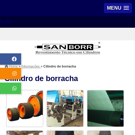
MENU
Home
»
Informações
»
Cilindro de borracha
Cilindro de borracha