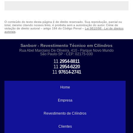
O conteúdo do texto desta página é de direito reservado. Sua reprodução, parcial ou
total, mesmo citando nossos links, é proibida sem a autorização do autor. Crime de
violação de direito autoral – artigo 184 do Código Penal –
Lei 9610/98 - Lei de direitos
autorais
.
Sanborr - Revestimento Técnico em Cilindros
Rua Abel Marciano De Oliveira, 410 - Parque Novo Mundo
São Paulo-SP - CEP: 02175-030
11
2954-8811
11
2954-6220
11
97614-2741
Home
Empresa
Revestimento de Cilíndros
Clientes