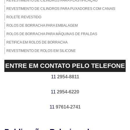
REVESTIMENTO DE CILINDROS PARA PLASTIFICAÇÃO
REVESTIMENTO DE CILINDROS PARA PUXADORES COM CANAIS
ROLETE REVESTIDO
ROLOS DE BORRACHA PARA EMBALAGEM
ROLOS DE BORRACHA PARA MÁQUINAS DE FRALDAS
RETIFICA EM ROLOS DE BORRACHA
REVESTIMENTO DE ROLOS EM SILICONE
REVESTIMENTO DE ROLOS EM NITRÍLICA
ENTRE EM CONTATO PELO TELEFONE
REVESTIMENTO DE ROLOS EM EPDM
REVESTIMENTO DE ROLOS EM BORRACHA NATURAL
11
2954-8811
EMPRESA DE REVESTIMENTO DE ROLOS DE BORRACHA
11
2954-6220
USINAGEM DE CILINDROS
EMPRESA DE EMBORRACHAMENTO DE CILINDROS
11
97614-2741
EMPRESA DE REVESTIMENTO DE CILINDROS
FABRICANTE DE CILINDRO DE BORRACHA
FABRICANTE DE CILINDROS EMBORRACHADOS